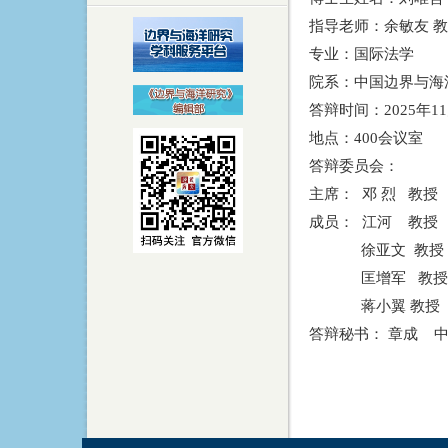
指导老师：余敏友
教
专业：国际法学
院系：中国边界与海
答辩时间：
2025年
11
地点：
400会议室
答辩委员会：
主席：
邓 烈 教授
成员：
江河 教授
徐亚文 教授 博
匡增军
教授
蒋小翼 教授
答辩秘书：
章成
中