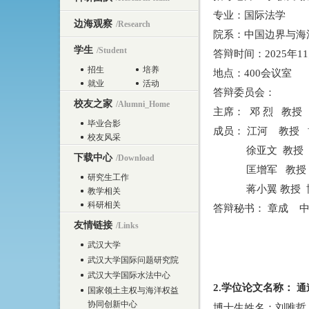
专业：国际法学
边海观察
/Research
院系：中国边界与海
学生
/Student
答辩时间：
2025年
11
招生
培养
地点：
400会议室
就业
活动
答辩委员会：
校友之家
/Alumni_Home
主席：
邓 烈 教授
毕业合影
成员：
江河 教授
校友风采
徐亚文 教授 博
下载中心
/Download
匡增军
教授 
研究生工作
蒋小翼
教授
教学相关
科研相关
答辩秘书：
章成
中
友情链接
/Links
武汉大学
武汉大学国际问题研究院
武汉大学国际水法中心
2
.学位论文名称
：
通
国家领土主权与海洋权益
协同创新中心
博士生姓名：刘唯哲